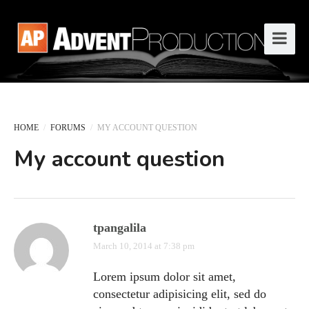
HOME
/
FORUMS
/
MY ACCOUNT QUESTION
My account question
tpangalila
March 10, 2014 at 7:38 pm
Lorem ipsum dolor sit amet,
consectetur adipisicing elit, sed do